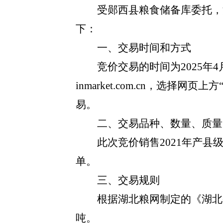
受
郧西县
粮食储备
库
委托，
下：
一、交易时间和方式
竞价交易的时间为
2025年
4
inmarket.com.cn，选择网
易。
二、交易品种、数量、质量
此次竞价销售
202
1
年产县
单。
三、交易规则
根据湖北粮网制定的《湖北
吨。