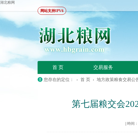
湖北粮网
网站支持IPV6
首 页
交易服务
您存在的定位： ›
首 页
›
地方政策粮食交易公
第七届粮交会20
|
時间：20