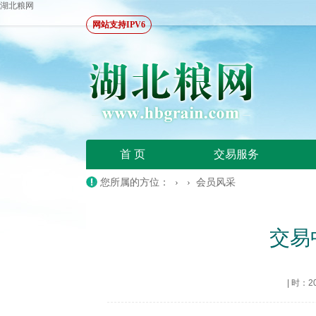
湖北粮网
网站支持IPV6
首 页
交易服务
您所属的方位： › ›
会员风采
交易
|
时：202