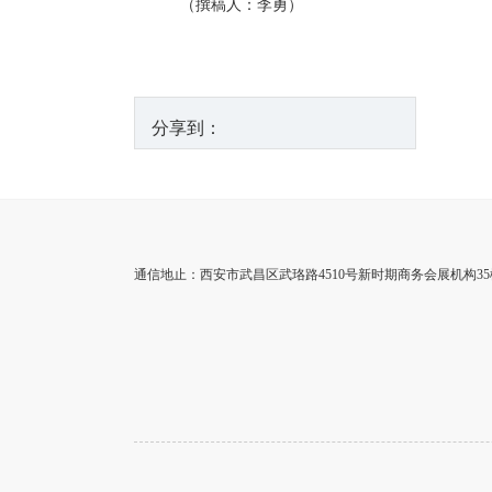
（撰稿人：李勇）
分享到：
通信地止：西安市武昌区武珞路4510号新时期商务会展机构35楼